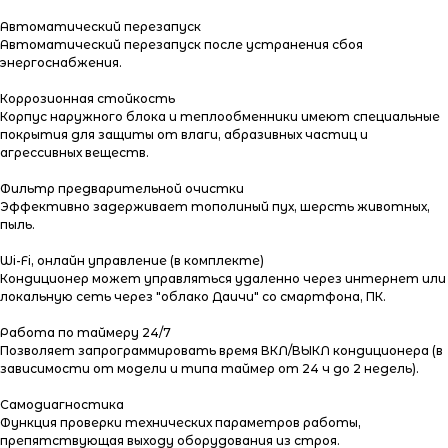
Автоматический перезапуск
Автоматический перезапуск после устранения сбоя
энергоснабжения.
Коррозионная стойкость
Корпус наружного блока и теплообменники имеют специальные
покрытия для защиты от влаги, абразивных частиц и
агрессивных веществ.
Фильтр предварительной очистки
Эффективно задерживает тополиный пух, шерсть животных,
пыль.
Wi-Fi, онлайн управление (в комплекте)
Кондиционер может управляться удаленно через интернет или
локальную сеть через "облако Даичи" со смартфона, ПК.
Работа по таймеру 24/7
Позволяет запрограммировать время ВКЛ/ВЫКЛ кондиционера (в
зависимости от модели и типа таймер от 24 ч до 2 недель).
Самодиагностика
Функция проверки технических параметров работы,
препятствующая выходу оборудования из строя.