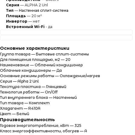
Серия
— ALPHA 2 Unl
Тип
—
Настенная сплит-система
Площадь
— 20 м²
Инвертор
— нет
Встроенный Wi-Fi
- да
Характеристики
Информация
Характеристики
Основные характеристики
Группа товара — Бытовые сплит-системы
Для помещения площадью, м2 — 20
Наименование — Облачный кондиционер
Облачные кондиционеры — Да
Основные режимы работы — Охлаждение/нагрев
Серия — Alpha 2 Unl
Текстура пластика — Глянцевый
Технология работы — On/Off
Тип внутреннего блока — Настенный
Тип товара — Комплект
Хладагент — R410A
Цвет — Белый
Производительность
Годовое энергопотребление, кВт — 325
Класс энергоэффективности, обогрев — A