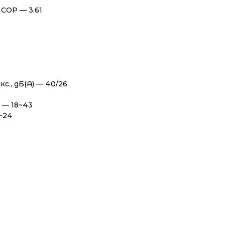
COP — 3,61
с., дБ(А) — 40/26
 — 18~43
~24