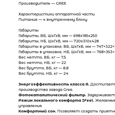
Производитель — GREE
Характеристики аппаратной части
Питание — к внутреннему блоку
Габариты
Габариты, ВБ, ШхГхВ, мм — 698x185x250
Габариты, НБ, ШхГхВ, мм — 720x310x428
Габариты в упаковке, ВБ, ШхГхВ, мм — 747×322×
Габариты в упаковке, НБ, ШхГхВ, мм — 768×353
Вес нетто, ВБ, кг — 7,5
Вес нетто, НБ, кг — 22
Вес брутто, ВБ, кг — 8,8
Вес брутто, НБ, кг — 24
Информация
Энергоэффективность класса A.
Достигаетс
производства завода Gree.
Фотокаталитический фильтр.
Задерживает 
Режим локального комфорта IFeel.
Желаемые
управления.
Комфортный сон.
Позволяет создать приятны