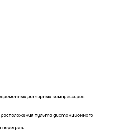
овременных роторных компрессоров
расположения пульта дистанционного
 перегрев.