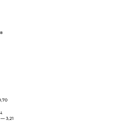
в
,70
Гц
— 3,21