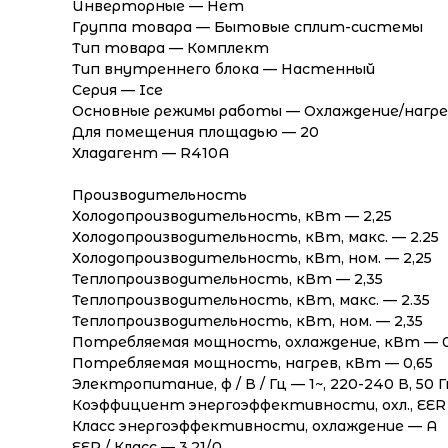
Инверторные — Нет
Группа товара — Бытовые сплит-системы
Тип товара — Комплект
Тип внутреннего блока — Настенный
Серия — Ice
Основные режимы работы — Охлаждение/нагре
Для помещения площадью — 20
Хладагент — R410A
Производительность
Холодопроизводительность, кВт — 2,25
Холодопроизводительность, кВт, макс. — 2.25
Холодопроизводительность, кВт, ном. — 2,25
Теплопроизводительность, кВт — 2,35
Теплопроизводительность, кВт, макс. — 2.35
Теплопроизводительность, кВт, ном. — 2,35
Потребляемая мощность, охлаждение, кВт — 0
Потребляемая мощность, нагрев, кВт — 0,65
Электропитание, ф / В / Гц — 1~, 220-240 В, 50 
Коэффициент энергоэффективности, охл., EER 
Класс энергоэффективности, охлаждение — A
EER / Класс — 3,21/A