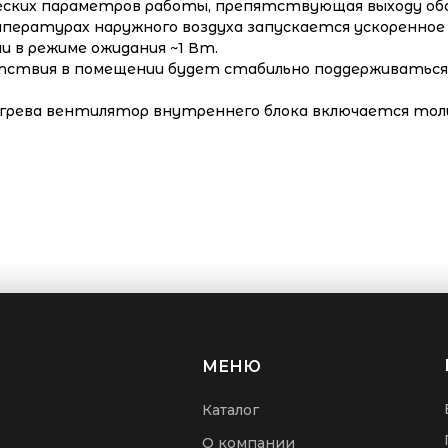
еских параметров работы, препятствующая выходу обо
пературах наружного воздуха запускается ускоренное 
 в режиме ожидания ~1 Вт.
тствия в помещении будет стабильно поддерживаться
грева вентилятор внутреннего блока включается тол
МЕНЮ
Каталог
О компании