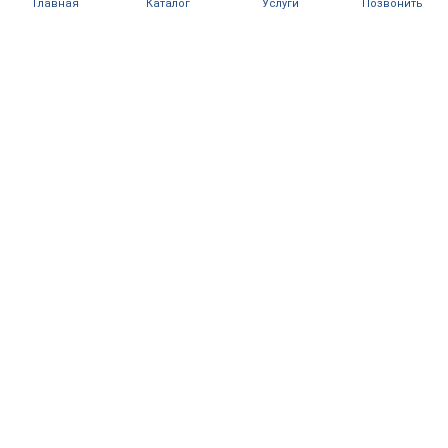
Главная
Каталог
Услуги
Позвонить
Оставьте
заявку сейчас —
и получите
консультацию в
течение 15
минут
+7