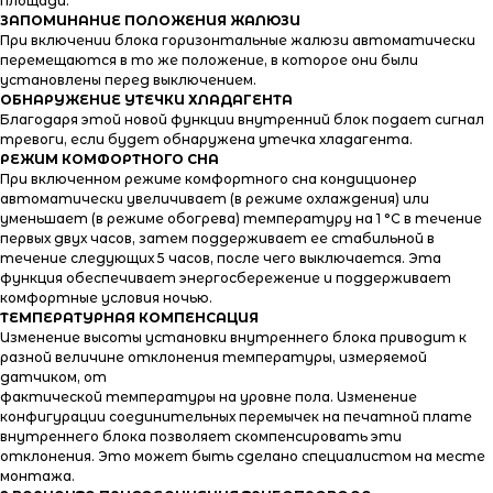
площади.
ЗАПОМИНАНИЕ ПОЛОЖЕНИЯ ЖАЛЮЗИ
При включении блока горизонтальные жалюзи автоматически
перемещаются в то же положение, в которое они были
установлены перед выключением.
ОБНАРУЖЕНИЕ УТЕЧКИ ХЛАДАГЕНТА
Благодаря этой новой функции внутренний блок подает сигнал
тревоги, если будет обнаружена утечка хладагента.
РЕЖИМ КОМФОРТНОГО СНА
При включенном режиме комфортного сна кондиционер
автоматически увеличивает (в режиме охлаждения) или
уменьшает (в режиме обогрева) температуру на 1 °С в течение
первых двух часов, затем поддерживает ее стабильной в
течение следующих 5 часов, после чего выключается. Эта
функция обеспечивает энергосбережение и поддерживает
комфортные условия ночью.
ТЕМПЕРАТУРНАЯ КОМПЕНСАЦИЯ
Изменение высоты установки внутреннего блока приводит к
разной величине отклонения температуры, измеряемой
датчиком, от
фактической температуры на уровне пола. Изменение
конфигурации соединительных перемычек на печатной плате
внутреннего блока позволяет скомпенсировать эти
отклонения. Это может быть сделано специалистом на месте
монтажа.