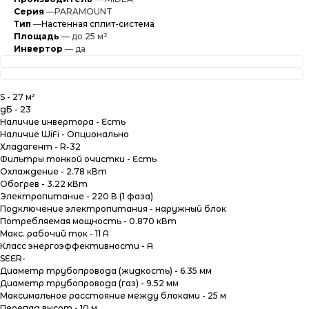
Серия
—PARAMOUNT
Тип
—
Настенная сплит-система
Площадь
— до 25 м²
Инвертор
— да
Характеристики
Информация
Характеристики
S - 27 м²
дБ - 23
Наличие инвертора - Есть
Наличие WiFi - Опционально
Хладагент - R-32
Фильтры тонкой очистки - Есть
Охлаждение - 2.78 кВт
Обогрев - 3.22 кВт
Электропитание - 220 В (1 фаза)
Подключение электропитания - наружный блок
Потребляемая мощность - 0.870 кВт
Макс. рабочий ток - 11 А
Класс энергоэффективности - A
SEER-
Диаметр трубопровода (жидкость) - 6.35 мм
Диаметр трубопровода (газ) - 9.52 мм
Максимальное расстояние между блоками - 25 м
Перепад высот - 10 м