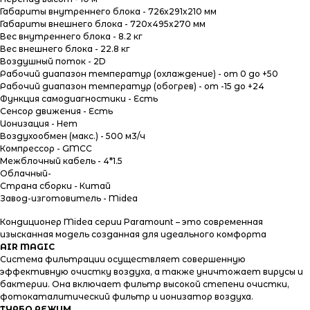
Габариты внутреннего блока - 726x291x210 мм
Габариты внешнего блока - 720x495x270 мм
Вес внутреннего блока - 8.2 кг
Вес внешнего блока - 22.8 кг
Воздушный поток - 2D
Рабочий диапазон температур (охлаждение) - от 0 до +50
Рабочий диапазон температур (обогрев) - от -15 до +24
Функция самодиагностики - Есть
Сенсор движения - Есть
Ионизация - Нет
Воздухообмен (макс.) - 500 м3/ч
Компрессор - GMCC
Межблочный кабель - 4*1.5
Облачный-
Страна сборки - Китай
Завод-изготовитель - Midea
Информация
Кондиционер Midea серии Paramount – это современная
изысканная модель созданная для идеального комфорта
AIR MAGIC
Система фильтрации осуществляет совершенную
эффективную очистку воздуха, а также уничтожает вирусы и
бактерии. Она включает фильтр высокой степени очистки,
фотокаталитический фильтр и ионизатор воздуха.
ТУРБО РЕЖИМ