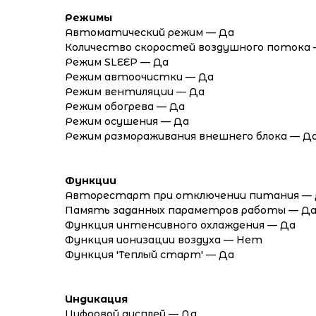
Режимы
Автоматический режим — Да
Количество скоростей воздушного потока 
Режим SLEEP — Да
Режим автоочистки — Да
Режим вентиляции — Да
Режим обогрева — Да
Режим осушения — Да
Режим размораживания внешнего блока — Д
Функции
Авторестарт при отключении питания —
Память заданных параметров работы — Д
Функция интенсивного охлаждения — Да
Функция ионизации воздуха — Нет
Функция 'Теплый старт' — Да
Индикация
Цифровой дисплей — Да