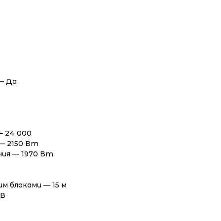
— Да
— 24 000
— 2150 Вт
ия — 1970 Вт
м блоками — 15 м
 В