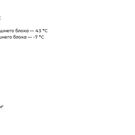
С
шнего блока — 43 °С
него блока — -7 °С
м²