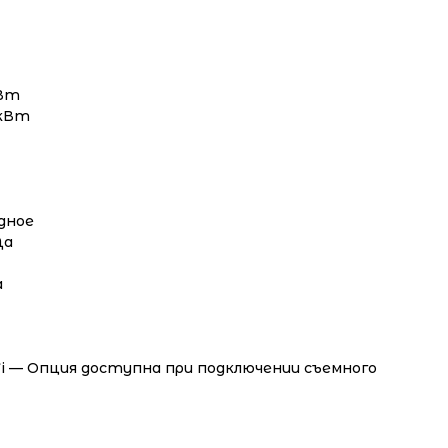
кВт
 кВт
дное
Да
а
Fi — Опция доступна при подключении съемного