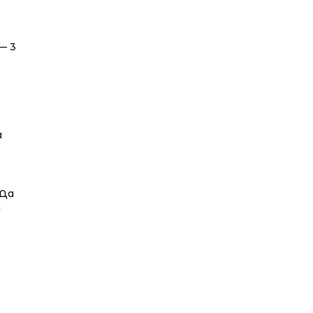
— 3
а
 Да
а