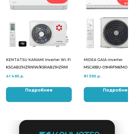
возд
KENTATSU KANAMI Inverter Wi-Fi
MIDEA GAIA inverter
KSGAB21HZRN1W/KSRAB21HZRN1
MSCA1BU-09HRFN8/MOX2
09HFN8-Q/GAIA-D53
41 490
р.
81 390
р.
Подробнее
Подробнее