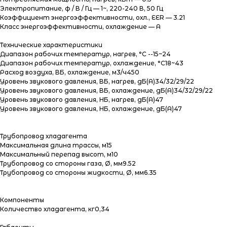
Электропитание, ф / В / Гц — 1~, 220-240 В, 50 Гц
Коэффициент энергоэффективности, охл., EER — 3.21
Класс энергоэффективности, охлаждение — A
Технические характеристики
Диапазон рабочих температур, нагрев, °C --15~24
Диапазон рабочих температур, охлаждение, °C18~43
Расход воздуха, ВБ, охлаждение, м3/ч450
Уровень звукового давления, ВБ, нагрев, дБ(А)34/32/29/22
Уровень звукового давления, ВБ, охлаждение, дБ(А)34/32/29/22
Уровень звукового давления, НБ, нагрев, дБ(А)47
Уровень звукового давления, НБ, охлаждение, дБ(А)47
Трубопровод хладагента
Максимальная длина трассы, м15
Максимальный перепад высот, м10
Трубопровод со стороны газа, Ø, мм9.52
Трубопровод со стороны жидкости, Ø, мм6.35
Компоненты
Количество хладагента, кг0,34