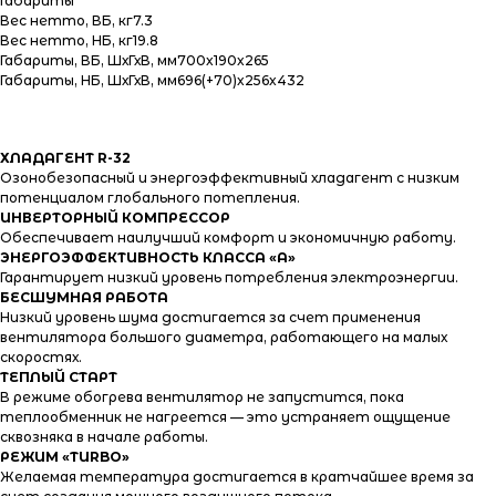
Габариты
Вес нетто, ВБ, кг7.3
Вес нетто, НБ, кг19.8
Габариты, ВБ, ШхГхВ, мм700x190x265
Габариты, НБ, ШхГхВ, мм696(+70)x256x432
Информация
ХЛАДАГЕНТ R-32
Озонобезопасный и энергоэффективный хладагент с низким
потенциалом глобального потепления.
ИНВЕРТОРНЫЙ КОМПРЕССОР
Обеспечивает наилучший комфорт и экономичную работу.
ЭНЕРГОЭФФЕКТИВНОСТЬ КЛАССА «А»
Гарантирует низкий уровень потребления электроэнергии.
БЕСШУМНАЯ РАБОТА
Низкий уровень шума достигается за счет применения
вентилятора большого диаметра, работающего на малых
скоростях.
ТЕПЛЫЙ СТАРТ
В режиме обогрева вентилятор не запустится, пока
теплообменник не нагреется — это устраняет ощущение
сквозняка в начале работы.
РЕЖИМ «TURBO»
Желаемая температура достигается в кратчайшее время за