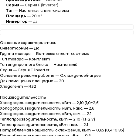
Серия
— Серия F (inverter)
Тип
—
Настенная сплит-система
Площадь
— 20 м²
Инвертор
— да
Характеристики
Информация
Характеристики
Основные характеристики
Инверторные — Да
Группа товара — Бытовые сплит-системы
Тип товара — Комплект
Тип внутреннего блока — Настенный
Серия — Серия F Inverter
Основные режимы работы — Охлаждение/нагрев
Для помещения площадью — 20
Хладагент — R32
Производительность
Холодопроизводительность, кВт — 2,10 (1,0~2,6)
Холодопроизводительность, кВт, макс. — 2,6
Холодопроизводительность, кВт, ном. — 2.1
Теплопроизводительность, кВт — 2,10 (1,1~2,7)
Теплопроизводительность, кВт, ном. — 2.1
Потребляемая мощность, охлаждение, кВт — 0,65 (0,4~0,85)
Потребляемая мощность, нагрев, кВт — 0.5