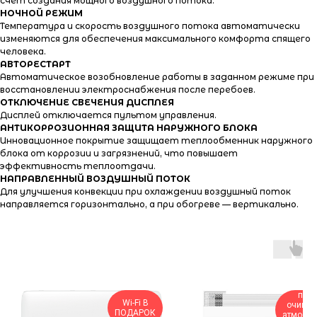
счет создания мощного воздушного потока.
НОЧНОЙ РЕЖИМ
Температура и скорость воздушного потока автоматически
изменяются для обеспечения максимального комфорта спящего
человека.
АВТОРЕСТАРТ
Автоматическое возобновление работы в заданном режиме при
восстановлении электроснабжения после перебоев.
ОТКЛЮЧЕНИЕ СВЕЧЕНИЯ ДИСПЛЕЯ
Дисплей отключается пультом управления.
АНТИКОРРОЗИОННАЯ ЗАЩИТА НАРУЖНОГО БЛОКА
Инновационное покрытие защищает теплообменник наружного
блока от коррозии и загрязнений, что повышает
эффективность теплоотдачи.
НАПРАВЛЕННЫЙ ВОЗДУШНЫЙ ПОТОК
Для улучшения конвекции при охлаждении воздушный поток
направляется горизонтально, а при обогреве — вертикально.
прит
Wi-Fi В
очищен
ПОДАРОК
атмосфе